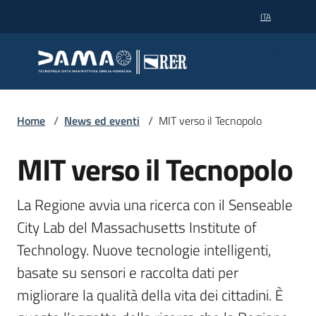
Vai al contenuto
Vai alla navigazione
Vai al footer
ITA
Dama
Dama
Tecnopolo data manifattura
Tecnopolo data manifattura
Dama
Home
/
News ed eventi
/
MIT verso il Tecnopolo
MIT verso il Tecnopolo
Salta al contenuto
Supercalcolo
La Regione avvia una ricerca con il Senseable 
Partner
City Lab del Massachusetts Institute of 
Technology. Nuove tecnologie intelligenti, 
basate su sensori e raccolta dati per 
News
migliorare la qualità della vita dei cittadini. È 
ed
eventi