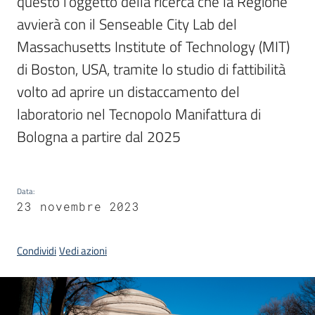
questo l’oggetto della ricerca che la Regione 
Menu selezionato
avvierà con il Senseable City Lab del 
Massachusetts Institute of Technology (MIT) 
di Boston, USA, tramite lo studio di fattibilità 
Area
volto ad aprire un distaccamento del 
stampa
laboratorio nel Tecnopolo Manifattura di 
Bologna a partire dal 2025
Seguici
su
Data
:
23 novembre 2023
Condividi
Vedi azioni