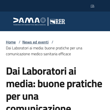
Vai al contenuto
Vai alla navigazione
Vai al footer
ITA
Dama
Dama
Tecnopolo data manifattura
Tecnopolo data manifattura
Dama
Home
/
News ed eventi
/
Dai Laboratori ai media: buone pratiche per una
comunicazione medico sanitaria efficace
Supercalcolo
Dai Laboratori ai
Salta al contenuto
Partner
media: buone pratiche
per una
News
ed
comunicazione
eventi